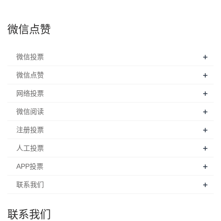
微信点赞
+
微信投票
+
微信点赞
+
网络投票
+
微信阅读
+
注册投票
+
人工投票
+
APP投票
+
联系我们
联系我们